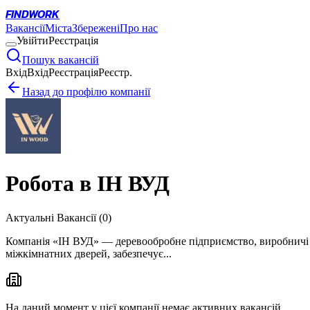
FINDWORK
Вакансії
Міста
Збережені
Про нас
Увійти
Реєстрація
Пошук вакансій
Вхід
Вхід
Реєстрація
Реєстр.
Назад до профілю компанії
Робота в
ІН ВУД
Актуальні Вакансії (
0
)
Компанія «ІН ВУД» — деревообробне підприємство, виробничі п
міжкімнатних дверей, забезпечує...
На даний момент у цієї компанії немає активних вакансій.