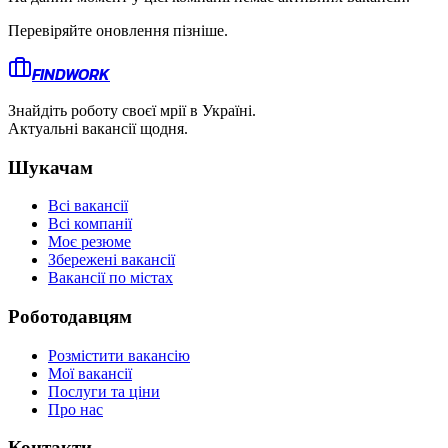
Перевіряйте оновлення пізніше.
FINDWORK
Знайдіть роботу своєї мрії в Україні.
Актуальні вакансії щодня.
Шукачам
Всі вакансії
Всі компанії
Моє резюме
Збережені вакансії
Вакансії по містах
Роботодавцям
Розмістити вакансію
Мої вакансії
Послуги та ціни
Про нас
Контакти