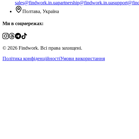
sales@findwork.in.ua
partnership@findwork.in.ua
support@fin
Полтава, Україна
Ми в соцмережах:
© 2026 Findwork. Всі права захищені.
Політика конфіденційності
Умови використання