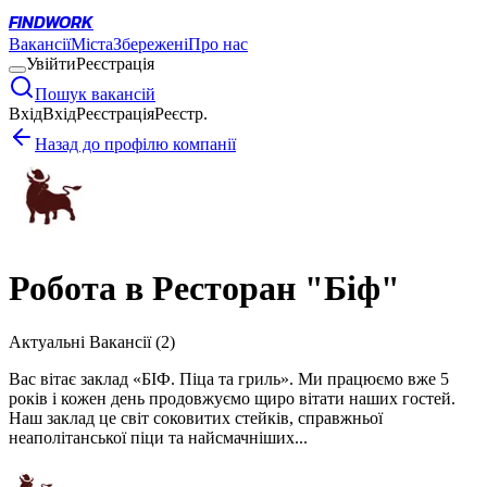
FINDWORK
Вакансії
Міста
Збережені
Про нас
Увійти
Реєстрація
Пошук вакансій
Вхід
Вхід
Реєстрація
Реєстр.
Назад до профілю компанії
Робота в
Ресторан "Біф"
Актуальні Вакансії (
2
)
Вас вітає заклад «БІФ. Піца та гриль». Ми працюємо вже 5
років і кожен день продовжуємо щиро вітати наших гостей.
Наш заклад це світ соковитих стейків, справжньої
неаполітанської піци та найсмачніших...