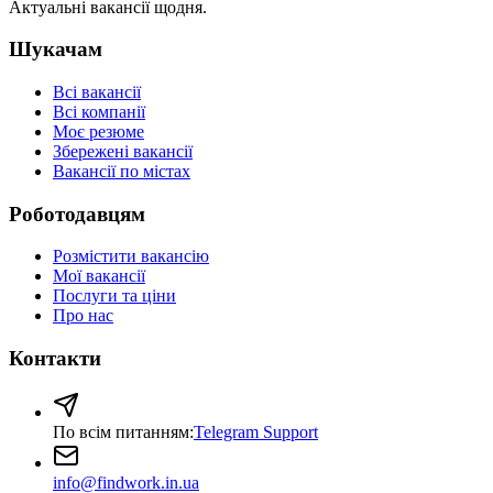
Актуальні вакансії щодня.
Шукачам
Всі вакансії
Всі компанії
Моє резюме
Збережені вакансії
Вакансії по містах
Роботодавцям
Розмістити вакансію
Мої вакансії
Послуги та ціни
Про нас
Контакти
По всім питанням:
Telegram Support
info@findwork.in.ua