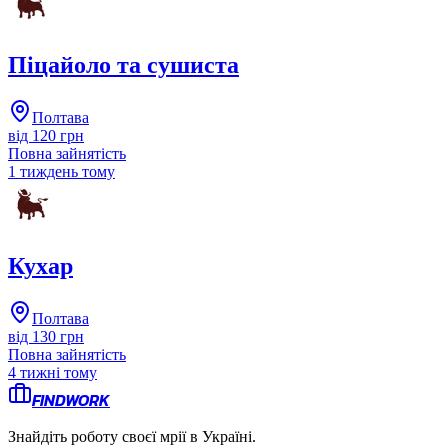
Піцайоло та сушиста
Полтава
від 120 грн
Повна зайнятість
1 тиждень тому
Кухар
Полтава
від 130 грн
Повна зайнятість
4 тижні тому
FINDWORK
Знайдіть роботу своєї мрії в Україні.