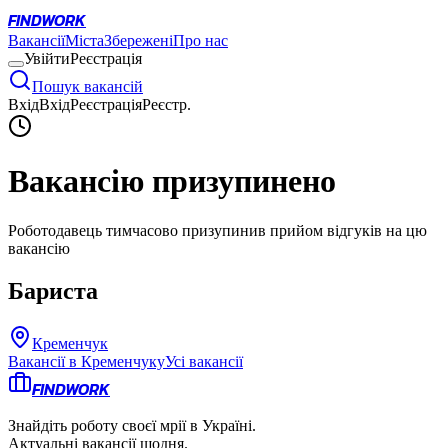
FINDWORK
Вакансії
Міста
Збережені
Про нас
Увійти
Реєстрація
Пошук вакансій
Вхід
Вхід
Реєстрація
Реєстр.
Вакансію призупинено
Роботодавець тимчасово призупинив прийом відгуків на цю
вакансію
Бариста
Кременчук
Вакансії в
Кременчуку
Усі вакансії
FINDWORK
Знайдіть роботу своєї мрії в Україні.
Актуальні вакансії щодня.