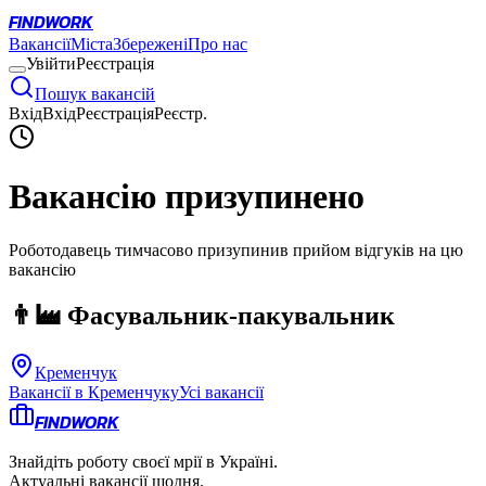
FINDWORK
Вакансії
Міста
Збережені
Про нас
Увійти
Реєстрація
Пошук вакансій
Вхід
Вхід
Реєстрація
Реєстр.
Вакансію призупинено
Роботодавець тимчасово призупинив прийом відгуків на цю
вакансію
👨‍🏭 Фасувальник-пакувальник
Кременчук
Вакансії в
Кременчуку
Усі вакансії
FINDWORK
Знайдіть роботу своєї мрії в Україні.
Актуальні вакансії щодня.