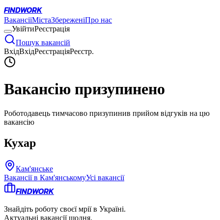
FINDWORK
Вакансії
Міста
Збережені
Про нас
Увійти
Реєстрація
Пошук вакансій
Вхід
Вхід
Реєстрація
Реєстр.
Вакансію призупинено
Роботодавець тимчасово призупинив прийом відгуків на цю
вакансію
Кухар
Кам'янське
Вакансії в
Кам'янському
Усі вакансії
FINDWORK
Знайдіть роботу своєї мрії в Україні.
Актуальні вакансії щодня.