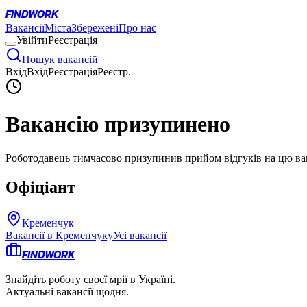
FINDWORK
Вакансії
Міста
Збережені
Про нас
Увійти
Реєстрація
Пошук вакансій
Вхід
Вхід
Реєстрація
Реєстр.
Вакансію призупинено
Роботодавець тимчасово призупинив прийом відгуків на цю ва
Офіціант
Кременчук
Вакансії в
Кременчуку
Усі вакансії
FINDWORK
Знайдіть роботу своєї мрії в Україні.
Актуальні вакансії щодня.