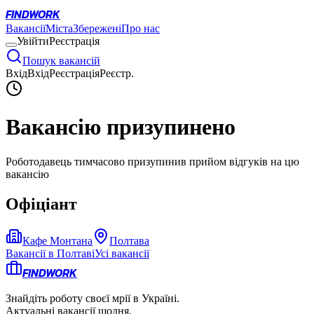
FINDWORK
Вакансії
Міста
Збережені
Про нас
Увійти
Реєстрація
Пошук вакансій
Вхід
Вхід
Реєстрація
Реєстр.
Вакансію призупинено
Роботодавець тимчасово призупинив прийом відгуків на цю
вакансію
Офіціант
Кафе Монтана
Полтава
Вакансії в
Полтаві
Усі вакансії
FINDWORK
Знайдіть роботу своєї мрії в Україні.
Актуальні вакансії щодня.