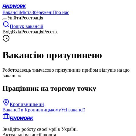
FINDWORK
Вакансії
Міста
Збережені
Про нас
Увійти
Реєстрація
Пошук вакансій
Вхід
Вхід
Реєстрація
Реєстр.
Вакансію призупинено
Роботодавець тимчасово призупинив прийом відгуків на цю
вакансію
Працівник на торгову точку
Кропивницький
Вакансії в
Кропивницькому
Усі вакансії
FINDWORK
Знайдіть роботу своєї мрії в Україні.
Актуальні вакансії щодня.