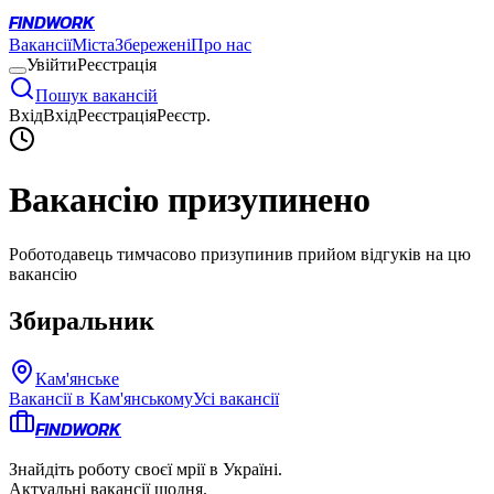
FINDWORK
Вакансії
Міста
Збережені
Про нас
Увійти
Реєстрація
Пошук вакансій
Вхід
Вхід
Реєстрація
Реєстр.
Вакансію призупинено
Роботодавець тимчасово призупинив прийом відгуків на цю
вакансію
Збиральник
Кам'янське
Вакансії в
Кам'янському
Усі вакансії
FINDWORK
Знайдіть роботу своєї мрії в Україні.
Актуальні вакансії щодня.